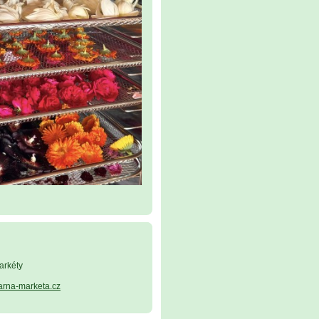
arkéty
arna-marketa.cz