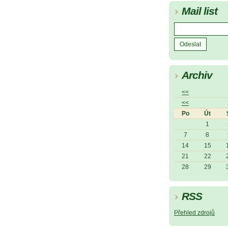
Mail list
Archiv
<<
<<
Po
Út
1
7
8
14
15
21
22
28
29
RSS
Přehled zdrojů