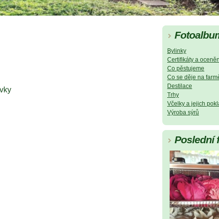
Fotoalbu
Bylinky
Certifikáty a oceněn
Co pěstujeme
Co se děje na farm
Destilace
vky
Trhy
Včelky a jejich pok
Výroba sýrů
Poslední 