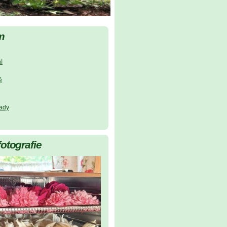
m
í
ě
lady
fotografie