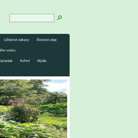
Užitečné odkazy
Éterické oleje
lího vosku
Kazanlak
Koření
Mýdla