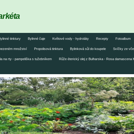
arkéta
ylinné tinktury
Bylinné čaje
Květové vody - hydroláty
Recepty
Fotoalbum
omezeném množství
Propolisová tinktura
Bylinková sůl do koupele
Svíčky ze vče
 na rty - pampeliška s tužebníkem
Růže éterický olej z Bulharska - Rosa damascena 