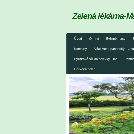
Zelená lékárna-M
Úvod
O mně
Bylinné masti
B
Kontakty
Včelí vosk panenský - v 
Bylinková sůl do polévky - bio
Pomáda
Dárková balení