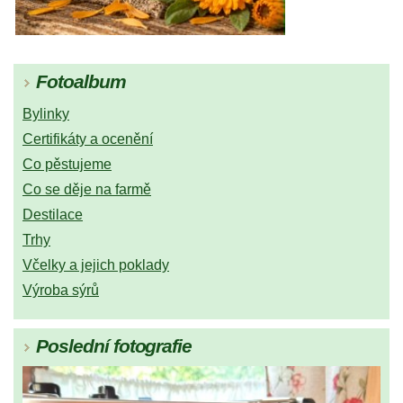
Fotoalbum
Bylinky
Certifikáty a ocenění
Co pěstujeme
Co se děje na farmě
Destilace
Trhy
Včelky a jejich poklady
Výroba sýrů
Poslední fotografie