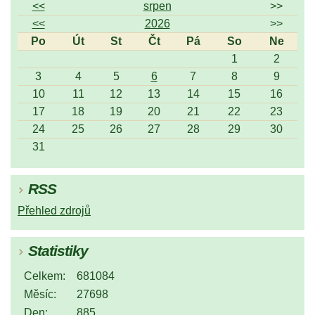
<<
srpen
>>
<<
2026
>>
Po
Út
St
Čt
Pá
So
Ne
1
2
3
4
5
6
7
8
9
10
11
12
13
14
15
16
17
18
19
20
21
22
23
24
25
26
27
28
29
30
31
RSS
Přehled zdrojů
Statistiky
Celkem:
681084
Měsíc:
27698
Den:
885