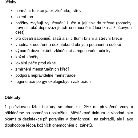
účinky:
normální funkce jater, žlučníku, střev
hojení ran
hořčiny zvyšují vylučování žluče a její tok do střeva (poruchy
trávení tuků doprovázejících onemocnění žlučníku a žlučových
cest)
pro obsah saponinů, slizů a silic tlumí břišní a střevní křeče
vhodná k ošetření a dezinfekci drobných poranění a oděrků
výborné dezinfekční, zklidňující a regenerační účinky
kožní záněty
lokální péče proti akné
zmírnění menstruačních křečí
podpora nepravidelné menstruace
regenerace po gynekologických zákrocích
Obklady
:
1 polévkovou lžící tinktury smícháme s 250 ml převařené vody a
přikládáme na poraněnou pokožku . Měsíčková tinktura je vhodná jako
okamžitá dezinfekce při poranění v domácnosti i na zahradě, ale i jako
dlouhodobá léčba kožních onemocnění či zánětů.