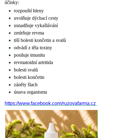
účinky:
rozpouští hleny
uvolňuje dýchací cesty
usnadňuje vykašlávání
zmírňuje revma
tiší bolesti končetin a svalů
odvádí z těla toxiny
posiluje imunitu
revmatoidní artritida
bolesti svalů
bolesti končetin
záněty šlach
únava organismu
https://www.facebook.com/ruzovafarma.cz 