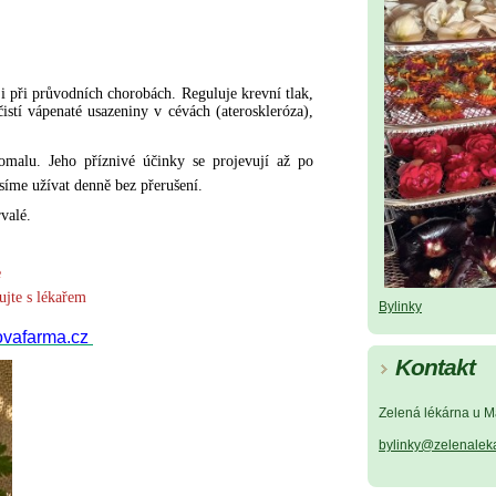
 při průvodních chorobách. Reguluje krevní tlak,
istí vápenaté usazeniny v cévách (ateroskleróza),
omalu. Jeho příznivé účinky se projevují až po
íme užívat denně bez přerušení.
rvalé.
e
ujte s lékařem
Bylinky
ovafarma.cz 
Kontakt
Zelená lékárna u M
bylinky@zelenalek