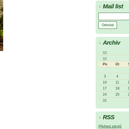
Mail list
Archiv
<<
<<
Po
Út
3
4
10
11
17
18
24
25
31
RSS
Přehled zdrojů