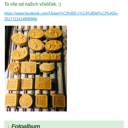
To vše od našich včeliček. :)
https://www.facebook.com/Utajen%C3%BD-v%C4%8Del%C3%ADn-
2517721414908486/
Fotoalbum