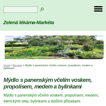
Zelená lékárna-Markéta
Úvod
»
Recepty
»
Mýdlo s panenským včelím voskem, propolisem, medem a
bylinkami
Mýdlo s panenským včelím voskem,
propolisem, medem a bylinkami
Mýdlo s panenským
včelím
voskem, propolisem, medem,
éterickými oleji, bylinkami a dalšími přísadami.