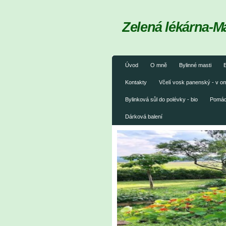
Zelená lékárna-M
Úvod
O mně
Bylinné masti
B
Kontakty
Včelí vosk panenský - v 
Bylinková sůl do polévky - bio
Pomáda
Dárková balení