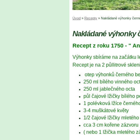
Úvod
»
Recepty
»
Nakládané výhonky čern
Nakládané výhonky 
Recept z roku 1750 - " 
Výhonky sbíráme na začátku lét
Recept je na 2 půllitrové sklen
otep výhonků černého b
250 ml bílého vinného oc
250 ml jablečného octa
půl čajové lžičky bílého 
1 polévková lžíce černéh
3-4 muškátové květy
1/2 čajové lžičky mletéh
cca 3 cm kořene zázvoru
( nebo 1 lžička mletého z