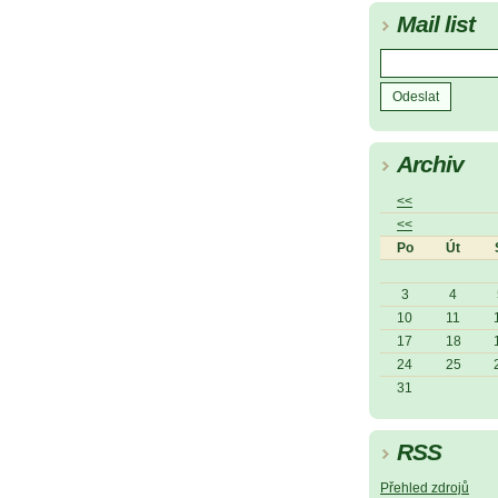
Mail list
Archiv
<<
<<
Po
Út
3
4
10
11
17
18
24
25
31
RSS
Přehled zdrojů