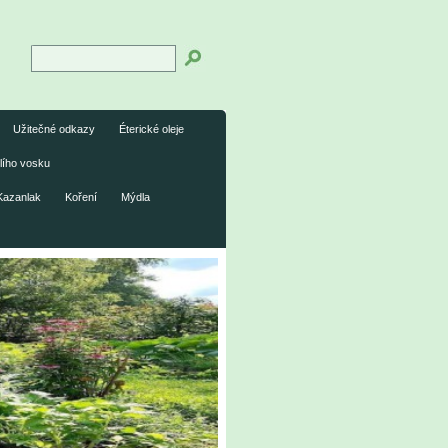
Užitečné odkazy
Éterické oleje
lího vosku
Kazanlak
Koření
Mýdla