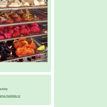
arkéty
arna-marketa.cz