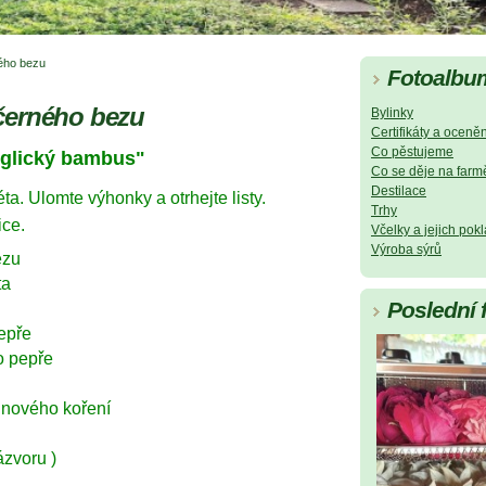
ého bezu
Fotoalbu
černého bezu
Bylinky
Certifikáty a oceněn
Co pěstujeme
Anglický bambus"
Co se děje na farm
Destilace
a. Ulomte výhonky a otrhejte listy.
Trhy
ice.
Včelky a jejich pok
Výroba sýrů
ezu
ta
Poslední 
pepře
o pepře
o nového koření
ázvoru )