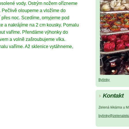
ě osolené vody. Ostrým nožem ořízneme
i. Pečlivě oloupeme a vložíme do
í přes noc. Scedíme, omyjeme pod
ce a nakrájíme na 2 cm kousky. Pomalu
nut vaříme. Přendáme výhonky do
evem a volně zašroubujeme víka.
malu vaříme. Až sklenice vytáhneme,
Bylinky
Kontakt
Zelená lékárna u M
bylinky@zelenalek