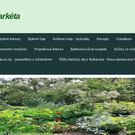
arkéta
ylinné tinktury
Bylinné čaje
Květové vody - hydroláty
Recepty
Fotoalbum
omezeném množství
Propolisová tinktura
Bylinková sůl do koupele
Svíčky ze vče
 na rty - pampeliška s tužebníkem
Růže éterický olej z Bulharska - Rosa damascena 