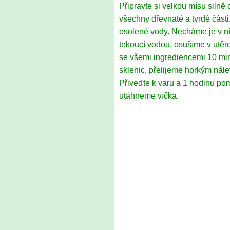
Připravte si velkou mísu siln
všechny dřevnaté a tvrdé část
osolené vody. Necháme je v n
tekoucí vodou, osušíme v utěr
se všemi ingrediencemi 10 mi
sklenic, přelijeme horkým nál
Přiveďte k varu a 1 hodinu po
utáhneme víčka.