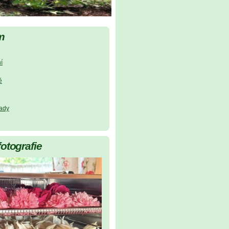
m
í
ě
lady
fotografie