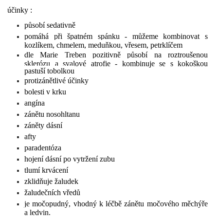
účinky :
působí sedativně
pomáhá při špatném spánku - můžeme kombinovat s
kozlíkem, chmelem, meduňkou, vřesem, petrklíčem
dle Marie Treben pozitivně působí na roztroušenou
sklerózu a svalové atrofie - kombinuje se s kokoškou
pastuší tobolkou
protizánětlivé účinky
bolesti v krku
angína
zánětu nosohltanu
záněty dásní
afty
paradentóza
hojení dásní po vytržení zubu
tlumí krvácení
zklidňuje žaludek
žaludečních vředů
je močopudný, vhodný k léčbě zánětu močového měchýře
a ledvin.