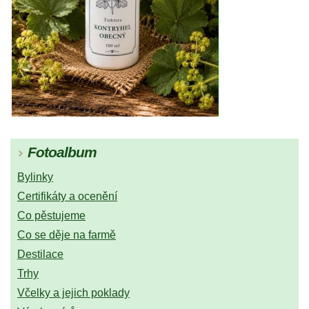
Fotoalbum
Bylinky
Certifikáty a ocenění
Co pěstujeme
Co se děje na farmě
Destilace
Trhy
Včelky a jejich poklady