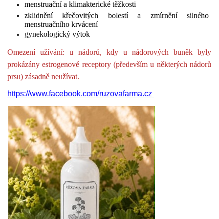
menstruační a klimakterické těžkosti
zklidnění křečovitých bolestí a zmírnění silného
menstruačního krvácení
gynekologický výtok
Omezení užívání: u nádorů, kdy u nádorových buněk byly
prokázány estrogenové receptory (především u některých nádorů
prsu) zásadně neužívat.
https://www.facebook.com/ruzovafarma.cz 