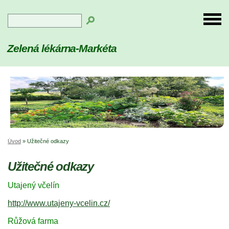
Zelená lékárna-Markéta
Úvod
»
Užitečné odkazy
Užitečné odkazy
Utajený včelín
http://www.utajeny-vcelin.cz/
Růžová farma