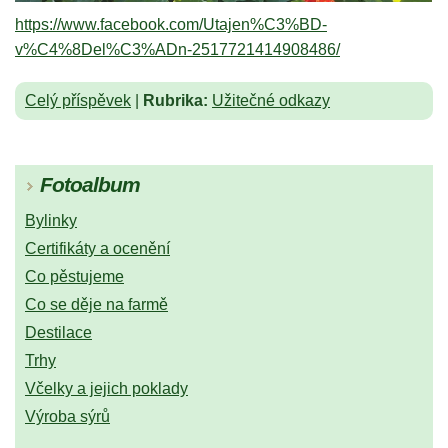
https://www.facebook.com/Utajen%C3%BD-
v%C4%8Del%C3%ADn-2517721414908486/
Celý příspěvek
|
Rubrika:
Užitečné odkazy
Fotoalbum
Bylinky
Certifikáty a ocenění
Co pěstujeme
Co se děje na farmě
Destilace
Trhy
Včelky a jejich poklady
Výroba sýrů