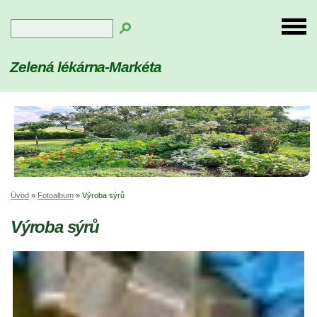
Zelená lékárna-Markéta
Úvod
»
Fotoalbum
»
Výroba sýrů
Výroba sýrů