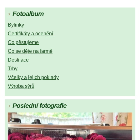
Fotoalbum
Bylinky
Certifikáty a ocenění
Co pěstujeme
Co se děje na farmě
Destilace
Trhy
Včelky a jejich poklady
Výroba sýrů
Poslední fotografie