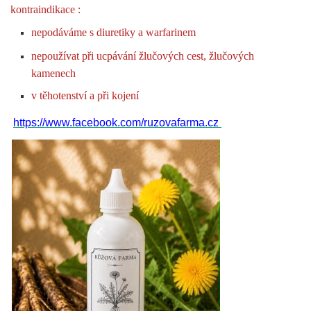
kontraindikace :
nepodáváme s diuretiky a warfarinem
nepoužívat při ucpávání žlučových cest, žlučových
kamenech
v těhotenství a při kojení
​ 
https://www.facebook.com/ruzovafarma.cz 