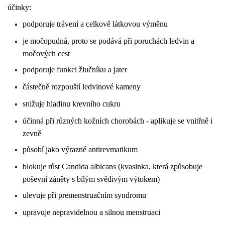
účinky:
podporuje trávení a celkově látkovou výměnu
je močopudná, proto se podává při poruchách ledvin a
močových cest
podporuje funkci žlučníku a jater
částečně rozpouští ledvinové kameny
snižuje hladinu krevního cukru
účinná při různých kožních chorobách - aplikuje se vnitřně i
zevně
působí jako výrazné antirevmatikum
blokuje růst Candida albicans (kvasinka, která způsobuje
poševní záněty s bílým svědivým výtokem)
ulevuje při premenstruačním syndromu
upravuje nepravidelnou a silnou menstruaci