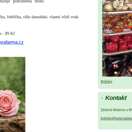
izuje podrážděná místa.
klidňuje a regeneruje
žkám.
u, řebříčku, růže damašské, vlastní včelí vosk
na - 89 Kč
ovafarma.cz
Bylinky
Kontakt
Zelená lékárna u M
bylinky@zelenalek