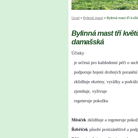
Úvod
»
Bylinné masti
»
Bylinná mast tří kvě
Bylinná mast tří květ
damašská
Účinky:
. je určená pro každodenní péči o suc
. podporuje hojení drobných poranění
. zklidňuje ekzémy, vyrážky a podráž
.
zjemňuje, vyživuje
. regeneruje pokožku
Měsíček
zklidňuje a regeneruje poko
Řebříček
působí protizánětlivě a pod