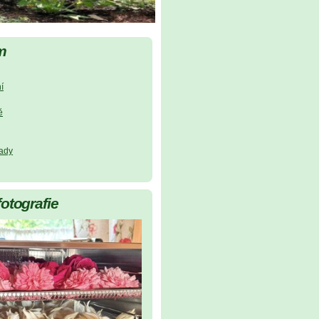
m
í
ě
lady
fotografie