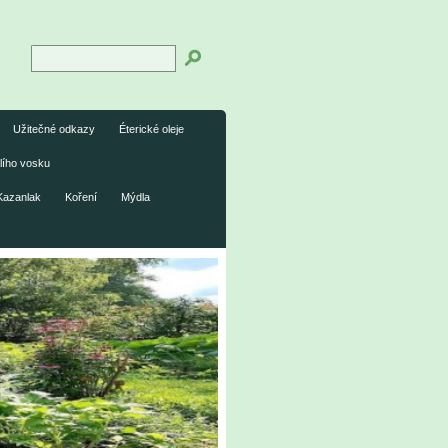
Užitečné odkazy
Éterické oleje
lího vosku
Kazanlak
Koření
Mýdla