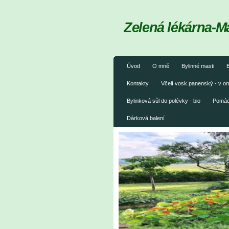
Zelená lékárna-M
Úvod
O mně
Bylinné masti
B
Kontakty
Včelí vosk panenský - v 
Bylinková sůl do polévky - bio
Pomáda
Dárková balení