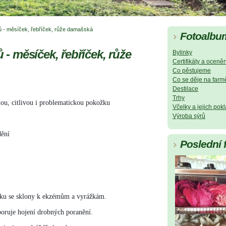
tů - měsíček, řebříček, růže damašská
Fotoalbu
ů - měsíček, řebříček, růže
Bylinky
Certifikáty a oceněn
Co pěstujeme
Co se děje na farm
Destilace
Trhy
hou, citlivou i problematickou pokožku
Včelky a jejich pok
Výroba sýrů
dění
Poslední 
žku se sklony k ekzémům a vyrážkám.
poruje hojení drobných poranění.