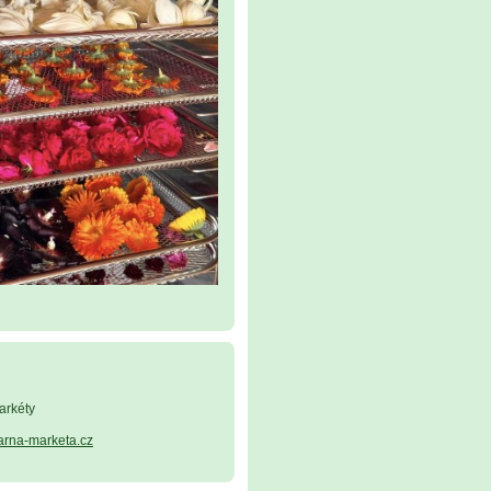
arkéty
arna-marketa.cz