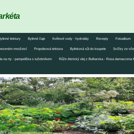
arkéta
ylinné tinktury
Bylinné čaje
Květové vody - hydroláty
Recepty
Fotoalbum
omezeném množství
Propolisová tinktura
Bylinková sůl do koupele
Svíčky ze vče
 na rty - pampeliška s tužebníkem
Růže éterický olej z Bulharska - Rosa damascena 