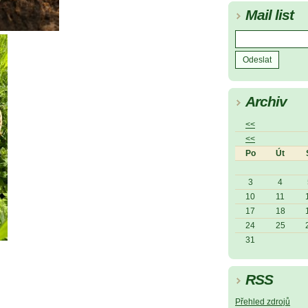
Mail list
Archiv
<<
<<
Po
Út
3
4
10
11
17
18
24
25
31
RSS
Přehled zdrojů