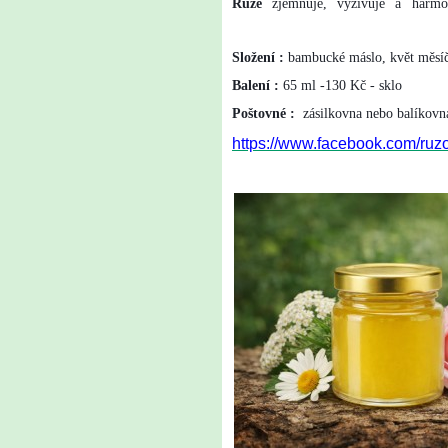
Růže
zjemňuje, vyživuje a harmon
pokožku se sklony k ekzémům a vyrá
Složení :
bambucké máslo, květ měsíčk
Balení :
65 ml -130 Kč - sklo
Poštovné :
zásilkovna nebo balíkov
https://www.facebook.com/ruz