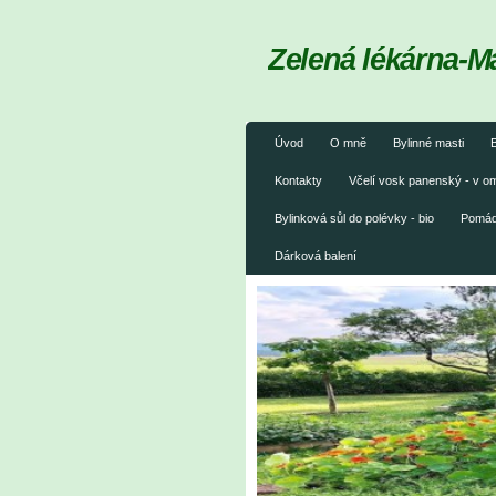
Zelená lékárna-M
Úvod
O mně
Bylinné masti
B
Kontakty
Včelí vosk panenský - v 
Bylinková sůl do polévky - bio
Pomáda
Dárková balení