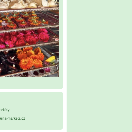
arkéty
arna-marketa.cz