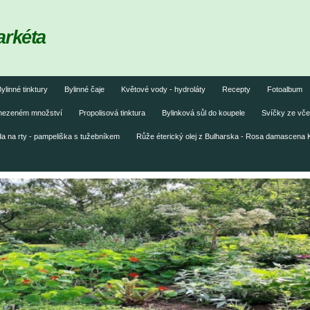
arkéta
ylinné tinktury
Bylinné čaje
Květové vody - hydroláty
Recepty
Fotoalbum
omezeném množství
Propolisová tinktura
Bylinková sůl do koupele
Svíčky ze vče
 na rty - pampeliška s tužebníkem
Růže éterický olej z Bulharska - Rosa damascena 