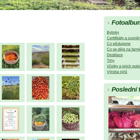
Fotoalbu
Bylinky
Certifikáty a oceněn
Co pěstujeme
Co se děje na farm
Destilace
Trhy
Včelky a jejich pok
Výroba sýrů
Poslední 