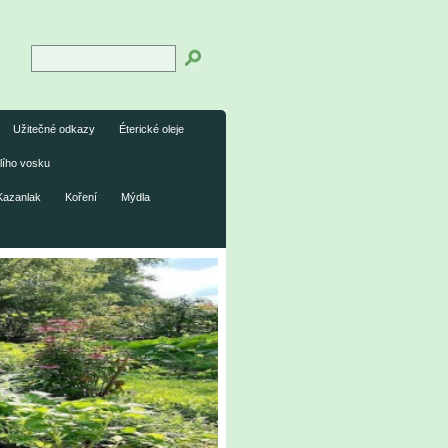
Užitečné odkazy
Éterické oleje
lího vosku
Kazanlak
Koření
Mýdla