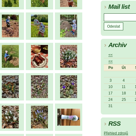
Mail list
Archiv
<<
<<
Po
Út
3
4
10
11
17
18
24
25
31
RSS
Přehled zdrojů