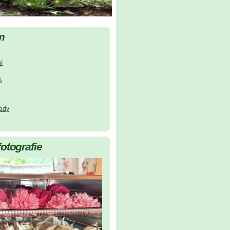
m
í
ě
lady
fotografie