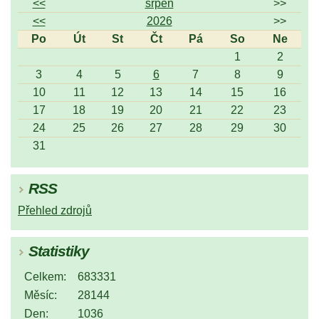
<<
srpen
>>
<<
2026
>>
Po
Út
St
Čt
Pá
So
Ne
1
2
3
4
5
6
7
8
9
10
11
12
13
14
15
16
17
18
19
20
21
22
23
24
25
26
27
28
29
30
31
RSS
Přehled zdrojů
Statistiky
Celkem:
683331
Měsíc:
28144
Den:
1036