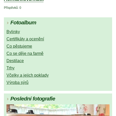
Příspěvků:
0
Fotoalbum
Bylinky
Certifikáty a ocenění
Co pěstujeme
Co se děje na farmě
Destilace
Trhy
Včelky a jejich poklady
Výroba sýrů
Poslední fotografie