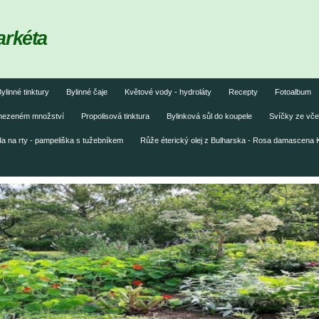
arkéta
ylinné tinktury
Bylinné čaje
Květové vody - hydroláty
Recepty
Fotoalbum
omezeném množství
Propolisová tinktura
Bylinková sůl do koupele
Svíčky ze vče
 na rty - pampeliška s tužebníkem
Růže éterický olej z Bulharska - Rosa damascena 