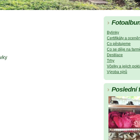
Fotoalbu
Bylinky
Certifikáty a oceněn
Co pěstujeme
Co se děje na farm
Destilace
vky
Trhy
Včelky a jejich pok
Výroba sýrů
Poslední 