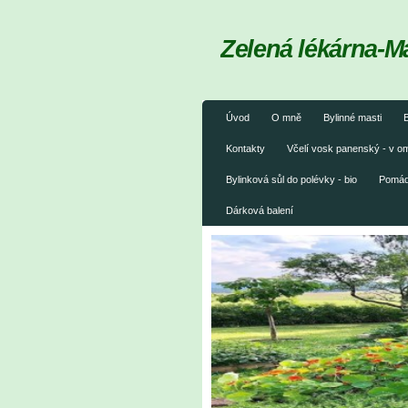
Zelená lékárna-M
Úvod
O mně
Bylinné masti
B
Kontakty
Včelí vosk panenský - v 
Bylinková sůl do polévky - bio
Pomáda
Dárková balení