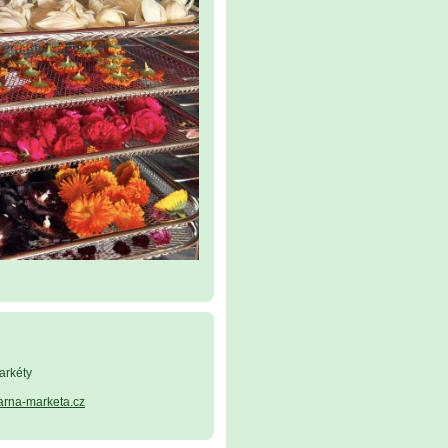
arkéty
arna-marketa.cz