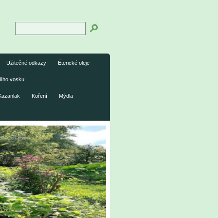
Užitečné odkazy
Éterické oleje
lího vosku
Kazanlak
Koření
Mýdla