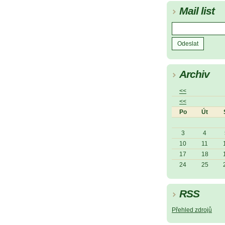
Mail list
Archiv
<<
<<
Po
Út
3
4
10
11
17
18
24
25
RSS
Přehled zdrojů