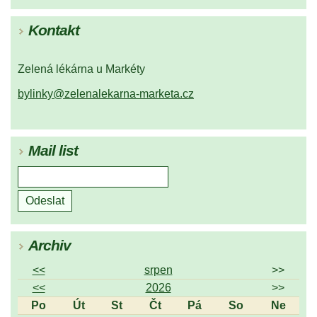
Kontakt
Zelená lékárna u Markéty
bylinky@zelenalekarna-marketa.cz
Mail list
Archiv
<<
srpen
>>
<<
2026
>>
Po
Út
St
Čt
Pá
So
Ne