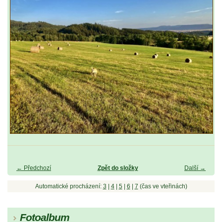
← Předchozí
Zpět do složky
Další →
Automatické procházení:
3
|
4
|
5
|
6
|
7
(čas ve vteřinách)
Fotoalbum