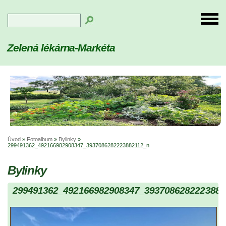
Zelená lékárna-Markéta
Úvod
»
Fotoalbum
»
Bylinky
»
299491362_492166982908347_3937086282223882112_n
Bylinky
299491362_492166982908347_3937086282223882