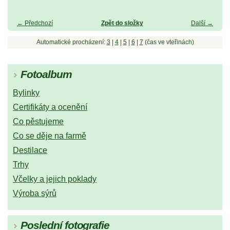
← Předchozí
Zpět do složky
Další →
Automatické procházení:
3
|
4
|
5
|
6
|
7
(čas ve vteřinách)
Fotoalbum
Bylinky
Certifikáty a ocenění
Co pěstujeme
Co se děje na farmě
Destilace
Trhy
Včelky a jejich poklady
Výroba sýrů
Poslední fotografie