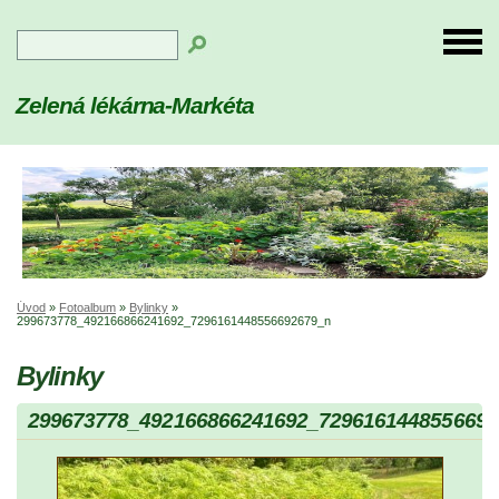
Zelená lékárna-Markéta
Úvod
»
Fotoalbum
»
Bylinky
»
299673778_492166866241692_7296161448556692679_n
Bylinky
299673778_492166866241692_7296161448556692