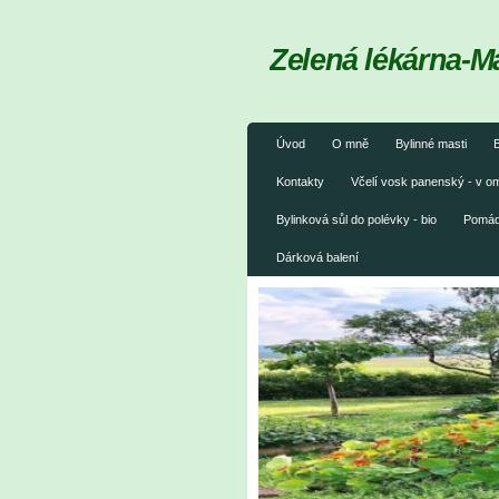
Zelená lékárna-M
Úvod
O mně
Bylinné masti
B
Kontakty
Včelí vosk panenský - v 
Bylinková sůl do polévky - bio
Pomáda
Dárková balení