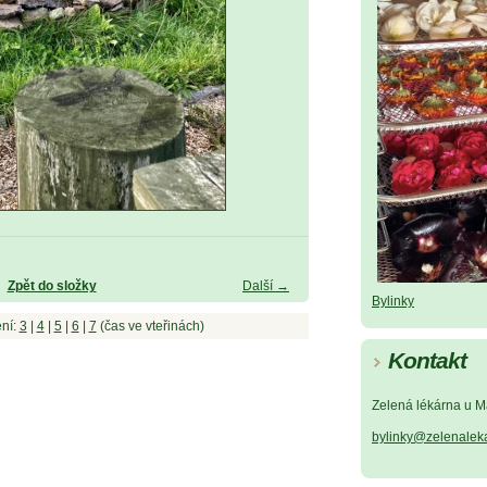
Zpět do složky
Další →
Bylinky
ní:
3
|
4
|
5
|
6
|
7
(čas ve vteřinách)
Kontakt
Zelená lékárna u M
bylinky@zelenalek