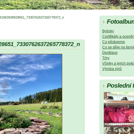
31963938928651_7330762637265778372_n
Fotoalbu
Bylinky
Certifikáty a oceněn
Co pěstujeme
28651_7330762637265778372_n
Co se děje na farm
Destilace
Trhy
Včelky a jejich pok
Výroba sýrů
Poslední 