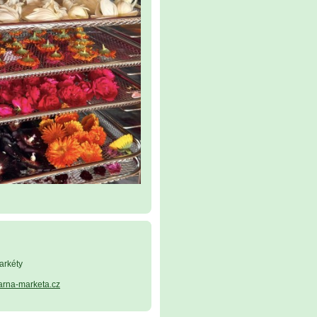
arkéty
arna-marketa.cz