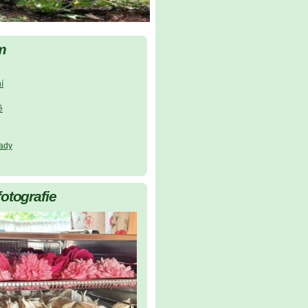
m
í
ě
lady
fotografie