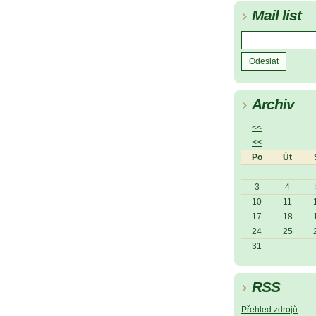
Mail list
Archiv
<<
<<
Po
Út
3
4
10
11
17
18
24
25
31
RSS
Přehled zdrojů