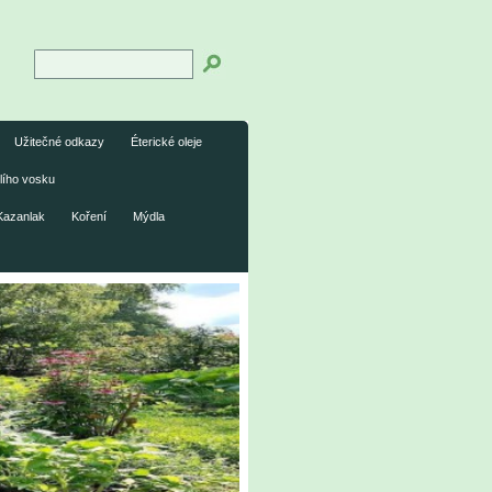
Užitečné odkazy
Éterické oleje
lího vosku
Kazanlak
Koření
Mýdla