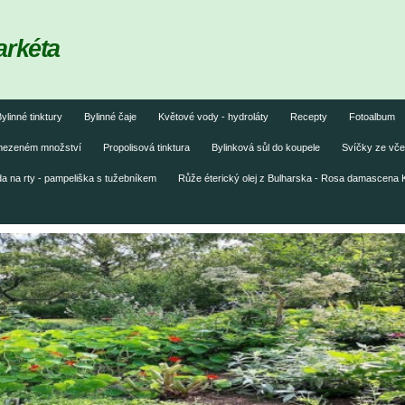
arkéta
ylinné tinktury
Bylinné čaje
Květové vody - hydroláty
Recepty
Fotoalbum
omezeném množství
Propolisová tinktura
Bylinková sůl do koupele
Svíčky ze vče
 na rty - pampeliška s tužebníkem
Růže éterický olej z Bulharska - Rosa damascena 