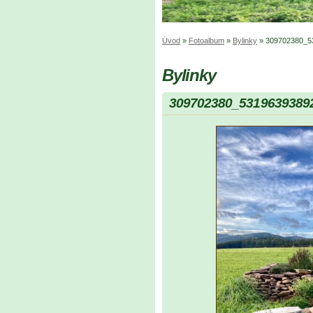
Úvod
»
Fotoalbum
»
Bylinky
»
309702380_5
Bylinky
309702380_5319639389