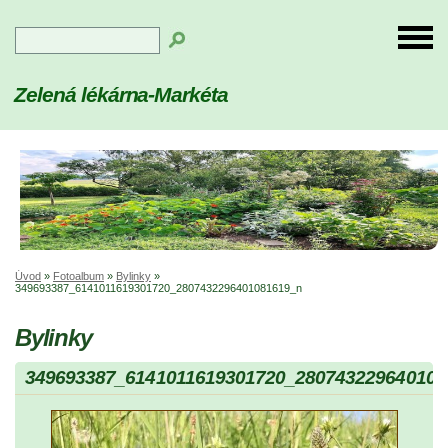
Zelená lékárna-Markéta
Úvod
»
Fotoalbum
»
Bylinky
»
349693387_6141011619301720_2807432296401081619_n
Bylinky
349693387_6141011619301720_280743229640108