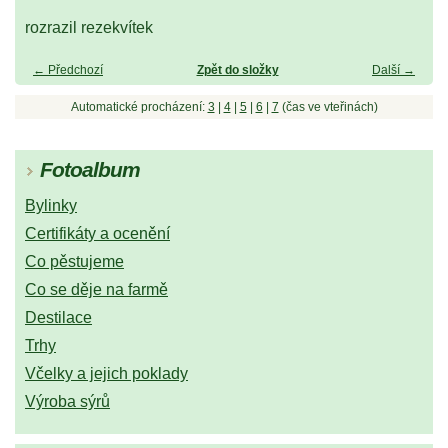
rozrazil rezekvítek
← Předchozí
Zpět do složky
Další →
Automatické procházení:
3
|
4
|
5
|
6
|
7
(čas ve vteřinách)
Fotoalbum
Bylinky
Certifikáty a ocenění
Co pěstujeme
Co se děje na farmě
Destilace
Trhy
Včelky a jejich poklady
Výroba sýrů