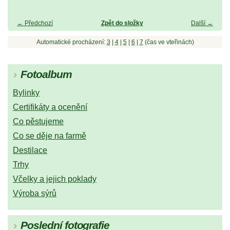
← Předchozí
Zpět do složky
Další →
Automatické procházení:
3
|
4
|
5
|
6
|
7
(čas ve vteřinách)
Fotoalbum
Bylinky
Certifikáty a ocenění
Co pěstujeme
Co se děje na farmě
Destilace
Trhy
Včelky a jejich poklady
Výroba sýrů
Poslední fotografie