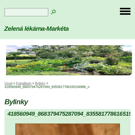
Zelená lékárna-Markéta
Úvod
»
Fotoalbum
»
Bylinky
»
418560949_868379475287094_8355817786165194986_n
Bylinky
418560949_868379475287094_8355817786165194