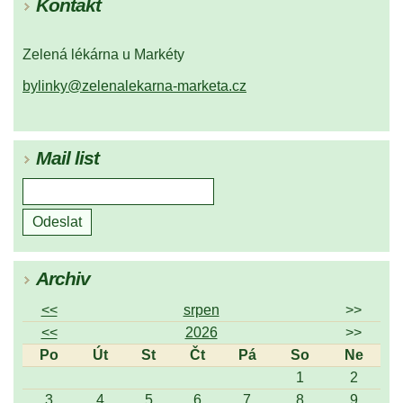
Kontakt
Zelená lékárna u Markéty
bylinky@zelenalekarna-marketa.cz
Mail list
Archiv
<<
srpen
>>
<<
2026
>>
Po
Út
St
Čt
Pá
So
Ne
1
2
3
4
5
6
7
8
9