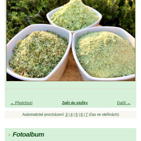
← Předchozí
Zpět do složky
Další →
Automatické procházení:
3
|
4
|
5
|
6
|
7
(čas ve vteřinách)
Fotoalbum