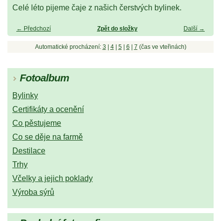
Celé léto pijeme čaje z našich čerstvých bylinek.
← Předchozí
Zpět do složky
Další →
Automatické procházení:
3
|
4
|
5
|
6
|
7
(čas ve vteřinách)
Fotoalbum
Bylinky
Certifikáty a ocenění
Co pěstujeme
Co se děje na farmě
Destilace
Trhy
Včelky a jejich poklady
Výroba sýrů