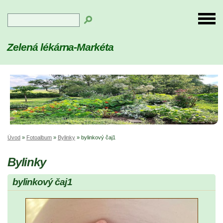
Zelená lékárna-Markéta
Úvod
»
Fotoalbum
»
Bylinky
»
bylinkový čaj1
Bylinky
bylinkový čaj1