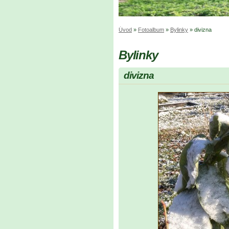
Úvod
»
Fotoalbum
»
Bylinky
»
divizna
Bylinky
divizna