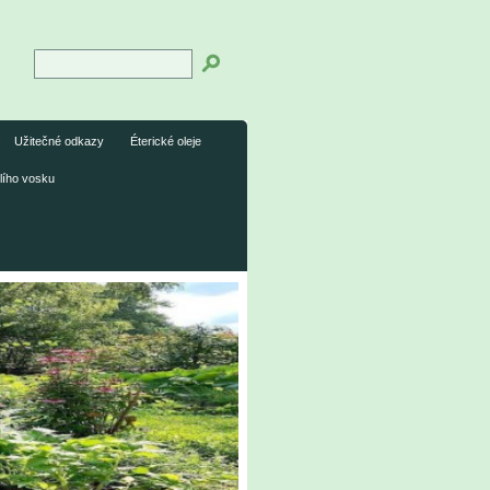
Užitečné odkazy
Éterické oleje
lího vosku