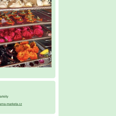
arkéty
arna-marketa.cz