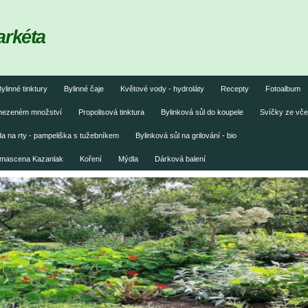
arkéta
ylinné tinktury
Bylinné čaje
Květové vody - hydroláty
Recepty
Fotoalbum
omezeném množství
Propolisová tinktura
Bylinková sůl do koupele
Svíčky ze vče
 na rty - pampeliška s tužebníkem
Bylinková sůl na grilování - bio
damascena Kazanlak
Koření
Mýdla
Dárková balení