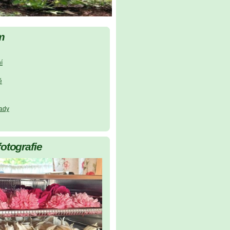
m
í
ě
lady
fotografie