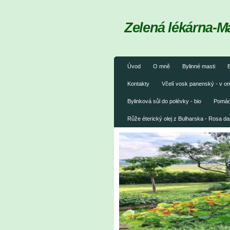
Zelená lékárna-M
Úvod
O mně
Bylinné masti
B
Kontakty
Včelí vosk panenský - v 
Bylinková sůl do polévky - bio
Pomáda
Růže éterický olej z Bulharska - Rosa 