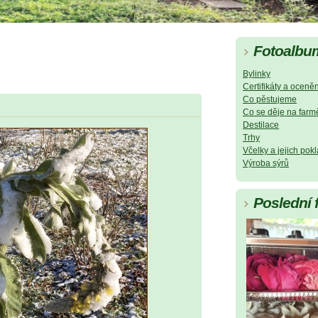
Fotoalbu
Bylinky
Certifikáty a oceněn
Co pěstujeme
Co se děje na farm
Destilace
Trhy
Včelky a jejich pok
Výroba sýrů
Poslední 