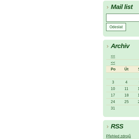
Mail list
Archiv
<<
<<
Po
Út
3
4
10
11
17
18
24
25
31
RSS
Přehled zdrojů