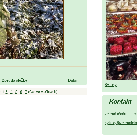
Zpět do složky
Další →
Bylinky
ní:
3
|
4
|
5
|
6
|
7
(čas ve vteřinách)
Kontakt
Zelená lékárna u M
bylinky@zelenalek