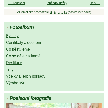
← Předchozí
Zpět do složky
Další →
Automatické procházení:
3
|
4
|
5
|
6
|
7
(čas ve vteřinách)
Fotoalbum
Bylinky
Certifikáty a ocenění
Co pěstujeme
Co se děje na farmě
Destilace
Trhy
Včelky a jejich poklady
Výroba sýrů
Poslední fotografie