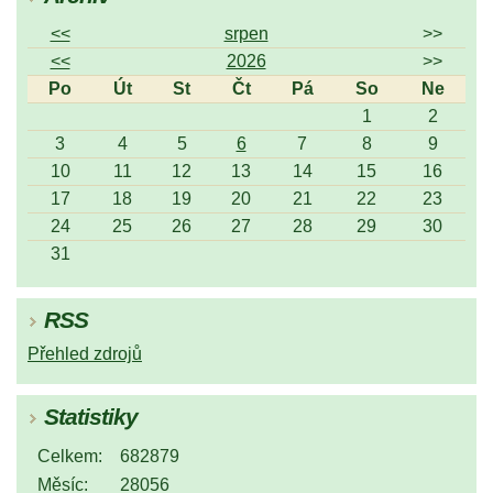
<<
srpen
>>
<<
2026
>>
Po
Út
St
Čt
Pá
So
Ne
1
2
3
4
5
6
7
8
9
10
11
12
13
14
15
16
17
18
19
20
21
22
23
24
25
26
27
28
29
30
31
RSS
Přehled zdrojů
Statistiky
Celkem:
682879
Měsíc:
28056