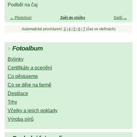
Podběl na čaj
← Předchozí
Zpět do složky
Další →
Automatické procházení:
3
|
4
|
5
|
6
|
7
(čas ve vteřinách)
Fotoalbum
Bylinky
Certifikáty a ocenění
Co pěstujeme
Co se děje na farmě
Destilace
Trhy
Včelky a jejich poklady
Výroba sýrů