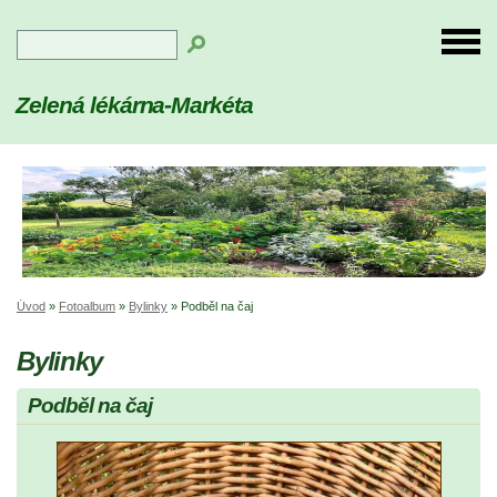
Zelená lékárna-Markéta
Úvod
»
Fotoalbum
»
Bylinky
»
Podběl na čaj
Bylinky
Podběl na čaj