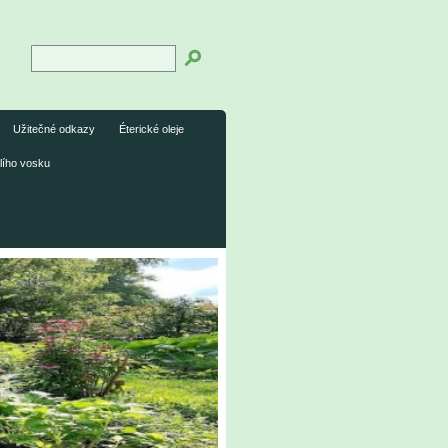
Užitečné odkazy
Éterické oleje
lího vosku