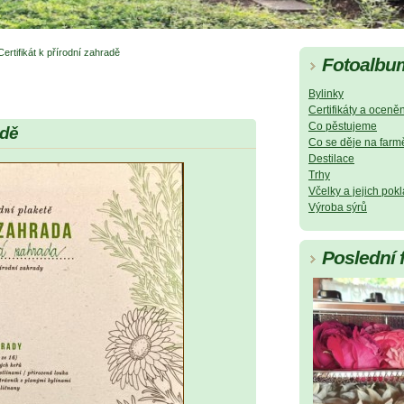
Certifikát k přírodní zahradě
Fotoalbu
Bylinky
Certifikáty a oceněn
Co pěstujeme
adě
Co se děje na farm
Destilace
Trhy
Včelky a jejich pok
Výroba sýrů
Poslední 