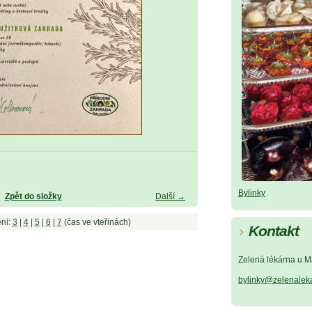
Bylinky
Zpět do složky
Další →
ní:
3
|
4
|
5
|
6
|
7
(čas ve vteřinách)
Kontakt
Zelená lékárna u M
bylinky@zelenalek