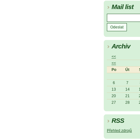
Mail list
Archiv
<<
<<
Po
Út
6
7
13
14
20
21
27
28
RSS
Přehled zdrojů