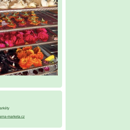
arkéty
arna-marketa.cz