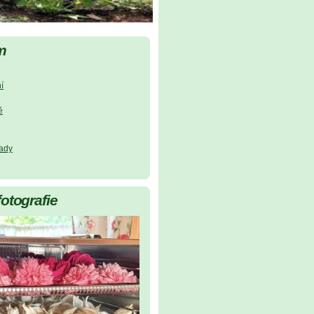
m
í
ě
lady
fotografie