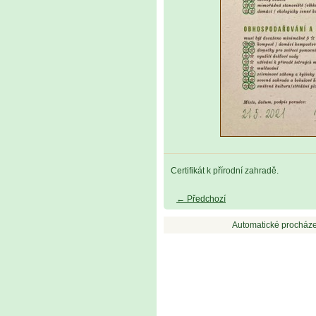
Certifikát k přírodní zahradě.
← Předchozí
Automatické procháze