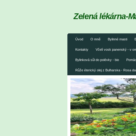
Zelená lékárna-M
Úvod
O mně
Bylinné masti
B
Kontakty
Včelí vosk panenský - v 
Bylinková sůl do polévky - bio
Pomáda
Růže éterický olej z Bulharska - Rosa 