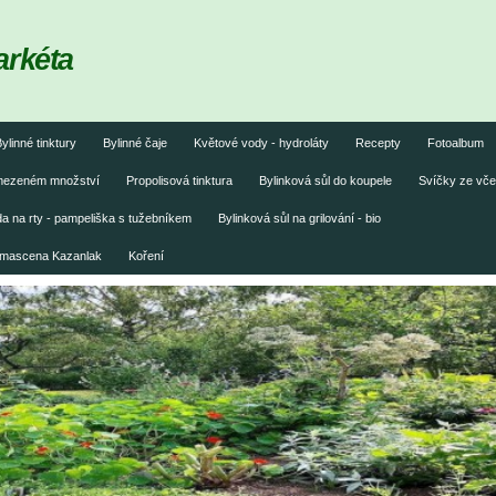
arkéta
ylinné tinktury
Bylinné čaje
Květové vody - hydroláty
Recepty
Fotoalbum
omezeném množství
Propolisová tinktura
Bylinková sůl do koupele
Svíčky ze vče
 na rty - pampeliška s tužebníkem
Bylinková sůl na grilování - bio
damascena Kazanlak
Koření