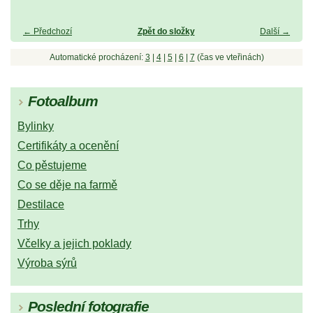
← Předchozí
Zpět do složky
Další →
Automatické procházení:
3
|
4
|
5
|
6
|
7
(čas ve vteřinách)
Fotoalbum
Bylinky
Certifikáty a ocenění
Co pěstujeme
Co se děje na farmě
Destilace
Trhy
Včelky a jejich poklady
Výroba sýrů
Poslední fotografie