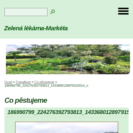
Zelená lékárna-Markéta
Úvod
»
Fotoalbum
»
Co pěstujeme
»
186990799_224276392793813_1433680128979152514_n
Co pěstujeme
186990799_224276392793813_1433680128979152