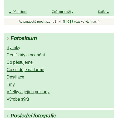
← Předchozí
Zpět do složky
Další →
Automatické procházení:
3
|
4
|
5
|
6
|
7
(čas ve vteřinách)
Fotoalbum
Bylinky
Certifikáty a ocenění
Co pěstujeme
Co se děje na farmě
Destilace
Trhy
Včelky a jejich poklady
Výroba sýrů
Poslední fotografie