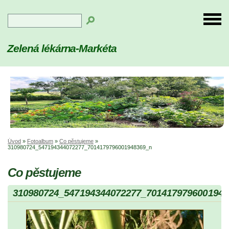
Zelená lékárna-Markéta
Úvod
»
Fotoalbum
»
Co pěstujeme
»
310980724_547194344072277_7014179796001948369_n
Co pěstujeme
310980724_547194344072277_7014179796001948