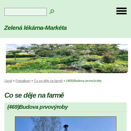
Zelená lékárna-Markéta
Úvod
»
Fotoalbum
»
Co se děje na farmě
»
(469)Budova prvovýroby
Co se děje na farmě
(469)Budova prvovýroby