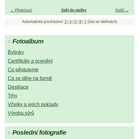
← Předchozí
Zpět do složky
Další →
Automatické procházení:
3
|
4
|
5
|
6
|
7
(čas ve vteřinách)
Fotoalbum
Bylinky
Certifikáty a ocenění
Co pěstujeme
Co se děje na farmě
Destilace
Trhy
Včelky a jejich poklady
Výroba sýrů
Poslední fotografie