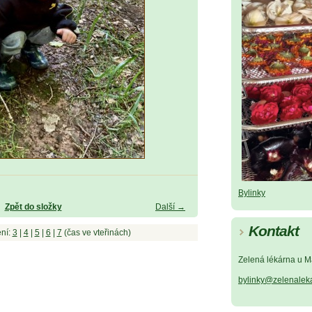
Bylinky
Zpět do složky
Další →
Kontakt
ní:
3
|
4
|
5
|
6
|
7
(čas ve vteřinách)
Zelená lékárna u M
bylinky@zelenalek