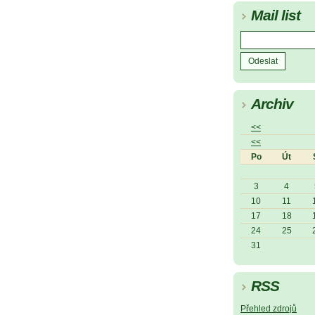
Mail list
Archiv
<<
<<
Po
Út
3
4
10
11
17
18
24
25
31
RSS
Přehled zdrojů