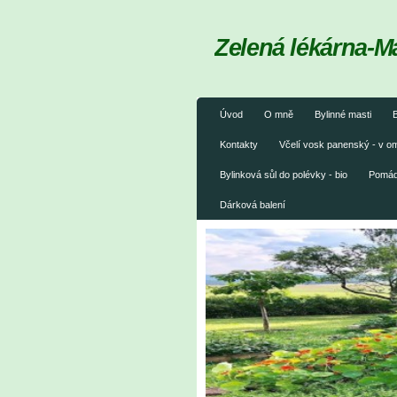
Zelená lékárna-M
Úvod
O mně
Bylinné masti
B
Kontakty
Včelí vosk panenský - v 
Bylinková sůl do polévky - bio
Pomáda
Dárková balení