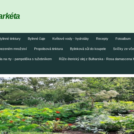
arkéta
ylinné tinktury
Bylinné čaje
Květové vody - hydroláty
Recepty
Fotoalbum
omezeném množství
Propolisová tinktura
Bylinková sůl do koupele
Svíčky ze vče
 na rty - pampeliška s tužebníkem
Růže éterický olej z Bulharska - Rosa damascena 