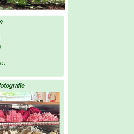
m
í
ě
lady
fotografie