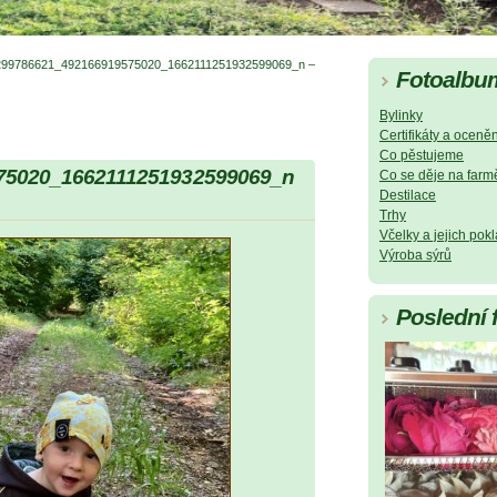
299786621_492166919575020_1662111251932599069_n –
Fotoalbu
Bylinky
Certifikáty a oceněn
Co pěstujeme
75020_1662111251932599069_n
Co se děje na farm
Destilace
Trhy
Včelky a jejich pok
Výroba sýrů
Poslední 