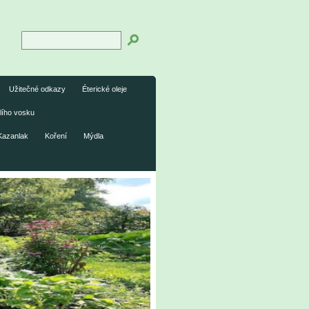
Užitečné odkazy
Éterické oleje
lího vosku
Kazanlak
Koření
Mýdla