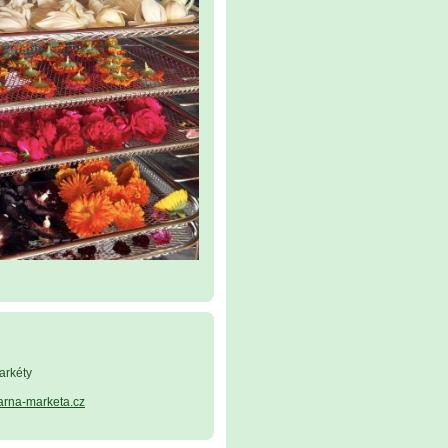
arkéty
arna-marketa.cz