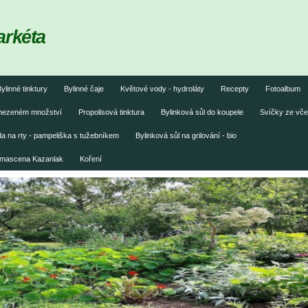
arkéta
ylinné tinktury
Bylinné čaje
Květové vody - hydroláty
Recepty
Fotoalbum
omezeném množství
Propolisová tinktura
Bylinková sůl do koupele
Svíčky ze vče
 na rty - pampeliška s tužebníkem
Bylinková sůl na grilování - bio
damascena Kazanlak
Koření