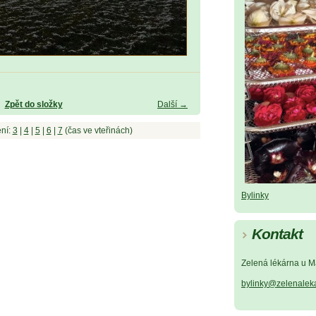
Zpět do složky
Další →
ní:
3
|
4
|
5
|
6
|
7
(čas ve vteřinách)
Bylinky
Kontakt
Zelená lékárna u M
bylinky@zelenalek