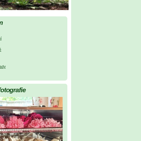
m
í
ě
lady
fotografie