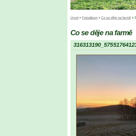
Úvod
»
Fotoalbum
»
Co se děje na farmě
»
Co se děje na farmě
316313190_5755176412