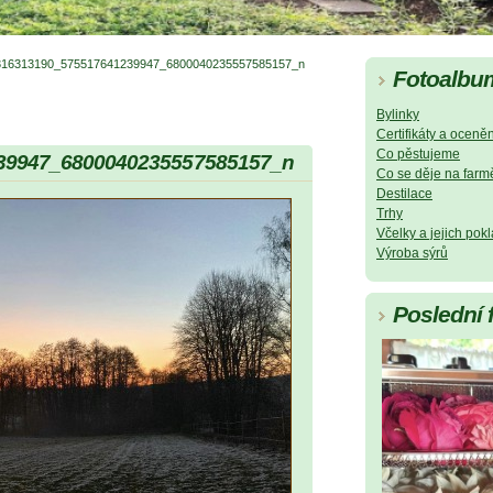
316313190_575517641239947_6800040235557585157_n
Fotoalbu
Bylinky
Certifikáty a oceněn
Co pěstujeme
39947_6800040235557585157_n
Co se děje na farm
Destilace
Trhy
Včelky a jejich pok
Výroba sýrů
Poslední 