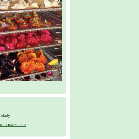
arkéty
arna-marketa.cz