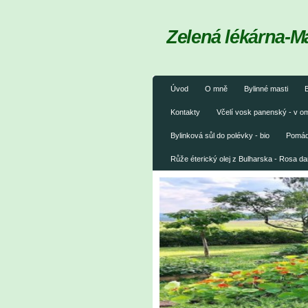
Zelená lékárna-M
Úvod
O mně
Bylinné masti
B
Kontakty
Včelí vosk panenský - v 
Bylinková sůl do polévky - bio
Pomáda
Růže éterický olej z Bulharska - Rosa 