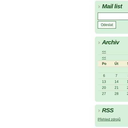
Mail list
Archiv
<<
<<
Po
Út
6
7
13
14
20
21
27
28
RSS
Přehled zdrojů