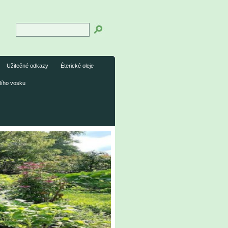
Užitečné odkazy
Éterické oleje
lího vosku