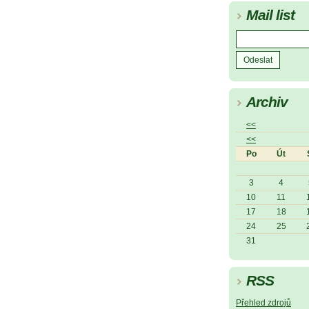
Mail list
Archiv
<<
<<
Po
Út
3
4
10
11
17
18
24
25
31
RSS
Přehled zdrojů