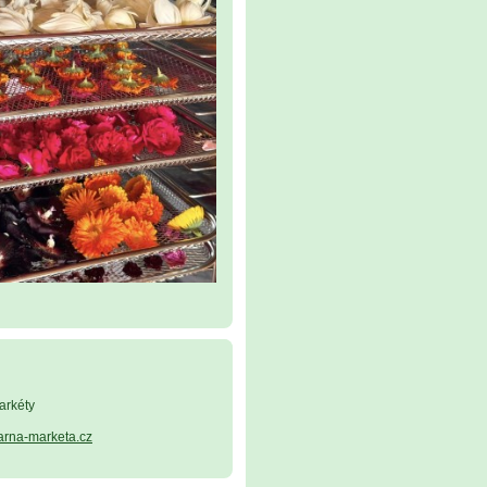
arkéty
arna-marketa.cz