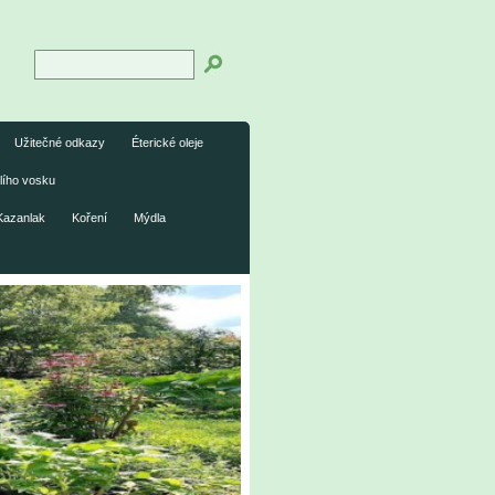
Užitečné odkazy
Éterické oleje
lího vosku
Kazanlak
Koření
Mýdla