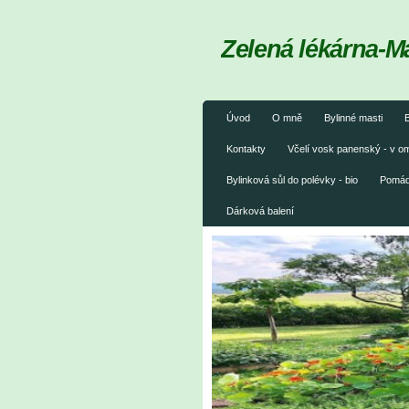
Zelená lékárna-M
Úvod
O mně
Bylinné masti
B
Kontakty
Včelí vosk panenský - v 
Bylinková sůl do polévky - bio
Pomáda
Dárková balení