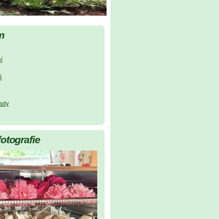
m
í
ě
lady
fotografie