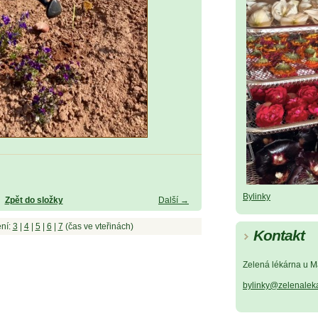
Bylinky
Zpět do složky
Další →
ní:
3
|
4
|
5
|
6
|
7
(čas ve vteřinách)
Kontakt
Zelená lékárna u M
bylinky@zelenalek