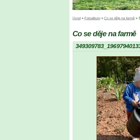
Úvod
»
Fotoalbum
»
Co se děje na farmě
»
Co se děje na farmě
349309783_1969794013