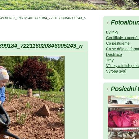
349309783_1969794013399184_722116020846005243_n
Fotoalbu
Bylinky
Certifikáty a oceněn
Co pěstujeme
399184_722116020846005243_n
Co se děje na farm
Destilace
Trhy
Včelky a jejich pok
Výroba sýrů
Poslední 