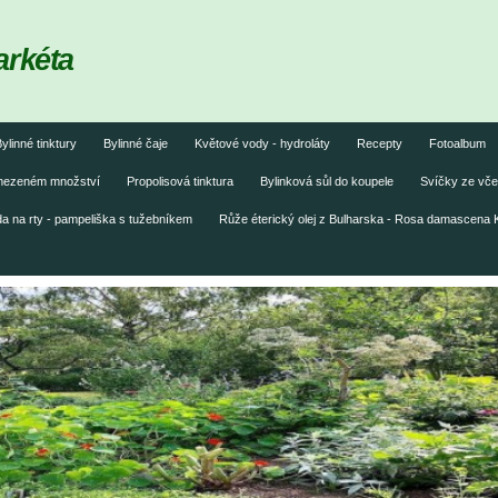
arkéta
ylinné tinktury
Bylinné čaje
Květové vody - hydroláty
Recepty
Fotoalbum
omezeném množství
Propolisová tinktura
Bylinková sůl do koupele
Svíčky ze vče
 na rty - pampeliška s tužebníkem
Růže éterický olej z Bulharska - Rosa damascena 