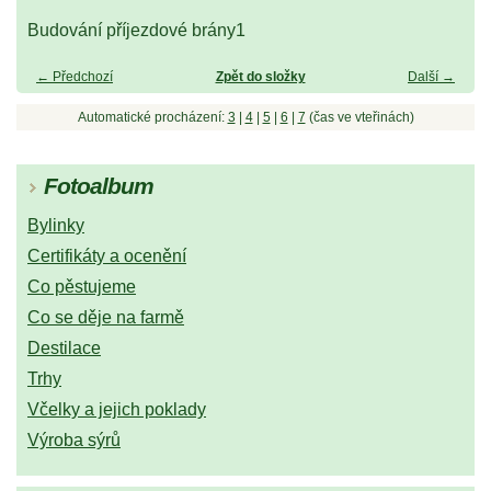
Budování příjezdové brány1
← Předchozí
Zpět do složky
Další →
Automatické procházení:
3
|
4
|
5
|
6
|
7
(čas ve vteřinách)
Fotoalbum
Bylinky
Certifikáty a ocenění
Co pěstujeme
Co se děje na farmě
Destilace
Trhy
Včelky a jejich poklady
Výroba sýrů