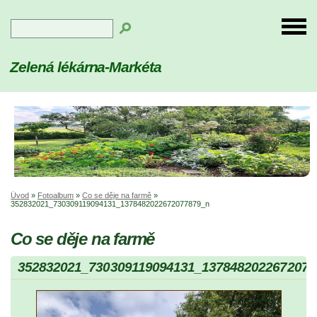
Zelená lékárna-Markéta
Úvod
»
Fotoalbum
»
Co se děje na farmě
»
352832021_730309119094131_1378482022672077879_n
Co se děje na farmě
352832021_730309119094131_1378482022672077