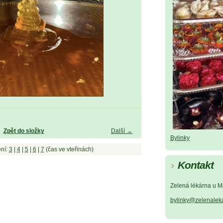
Zpět do složky
Další →
Bylinky
ní:
3
|
4
|
5
|
6
|
7
(čas ve vteřinách)
Kontakt
Zelená lékárna u M
bylinky@zelenalek