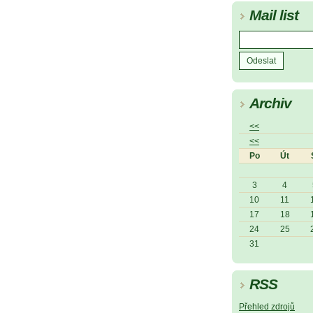
Mail list
Archiv
<<
<<
Po
Út
3
4
10
11
17
18
24
25
31
RSS
Přehled zdrojů