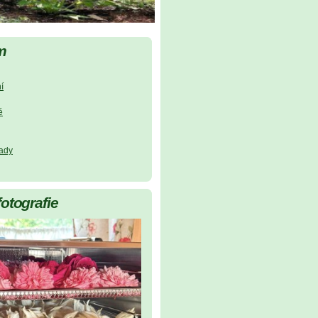
m
í
ě
lady
fotografie