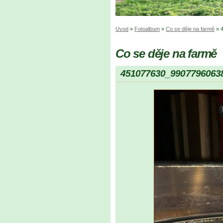
Úvod
»
Fotoalbum
»
Co se děje na farmě
»
Co se děje na farmě
451077630_9907796063