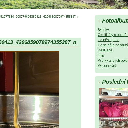
451077630_990779606380413_4206859079974355387_n
Fotoalbu
Bylinky
Certifikáty a oceněn
Co pěstujeme
80413_4206859079974355387_n
Co se děje na farm
Destilace
Trhy
Včelky a jejich pok
Výroba sýrů
Poslední 