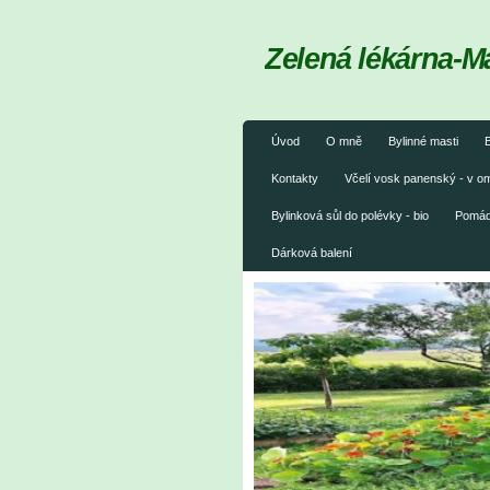
Zelená lékárna-M
Úvod
O mně
Bylinné masti
B
Kontakty
Včelí vosk panenský - v 
Bylinková sůl do polévky - bio
Pomáda
Dárková balení