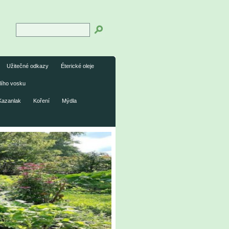
Užitečné odkazy
Éterické oleje
lího vosku
Kazanlak
Koření
Mýdla