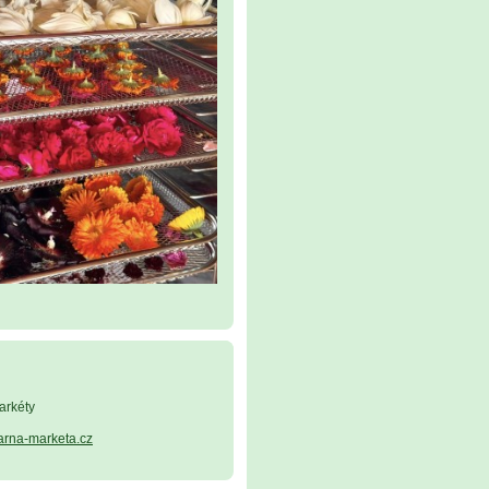
arkéty
arna-marketa.cz