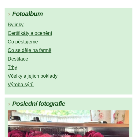
Fotoalbum
Bylinky
Certifikáty a ocenění
Co pěstujeme
Co se děje na farmě
Destilace
Trhy
Včelky a jejich poklady
Výroba sýrů
Poslední fotografie