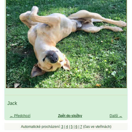
Jack
← Předchozí
Zpět do složky
Další →
Automatické procházení:
3
|
4
|
5
|
6
|
7
(čas ve vteřinách)