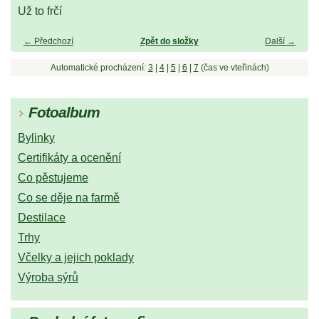
Už to frčí
← Předchozí
Zpět do složky
Další →
Automatické procházení:
3
|
4
|
5
|
6
|
7
(čas ve vteřinách)
Fotoalbum
Bylinky
Certifikáty a ocenění
Co pěstujeme
Co se děje na farmě
Destilace
Trhy
Včelky a jejich poklady
Výroba sýrů