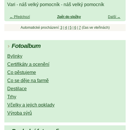
Vari - náš velký pomocník - náš velký pomocník
← Předchozí
Zpět do složky
Další →
Automatické procházení:
3
|
4
|
5
|
6
|
7
(čas ve vteřinách)
Fotoalbum
Bylinky
Certifikáty a ocenění
Co pěstujeme
Co se děje na farmě
Destilace
Trhy
Včelky a jejich poklady
Výroba sýrů