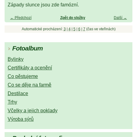
Západy slunce jsou zde famózní.
← Předchozí
Zpět do složky
Další →
Automatické procházení:
3
|
4
|
5
|
6
|
7
(čas ve vteřinách)
Fotoalbum
Bylinky
Certifikáty a ocenění
Co pěstujeme
Co se děje na farmě
Destilace
Trhy
Včelky a jejich poklady
Výroba sýrů