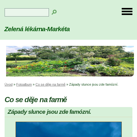
Zelená lékárna-Markéta
Úvod
»
Fotoalbum
»
Co se děje na farmě
»
Západy slunce jsou zde famózní.
Co se děje na farmě
Západy slunce jsou zde famózní.