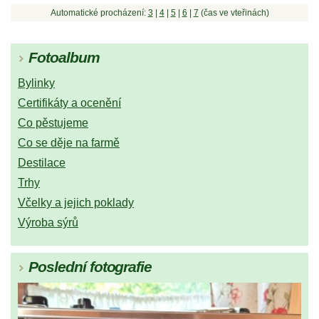
Automatické procházení:
3
|
4
|
5
|
6
|
7
(čas ve vteřinách)
Fotoalbum
Bylinky
Certifikáty a ocenění
Co pěstujeme
Co se děje na farmě
Destilace
Trhy
Včelky a jejich poklady
Výroba sýrů
Poslední fotografie