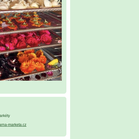
arkéty
arna-marketa.cz