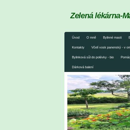
Zelená lékárna-M
Úvod
O mně
Bylinné masti
B
Kontakty
Včelí vosk panenský - v 
Bylinková sůl do polévky - bio
Pomáda
Dárková balení