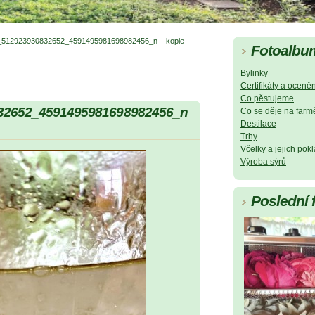
512923930832652_4591495981698982456_n – kopie –
Fotoalbu
Bylinky
Certifikáty a oceněn
Co pěstujeme
32652_4591495981698982456_n
Co se děje na farm
Destilace
Trhy
Včelky a jejich pok
Výroba sýrů
Poslední 