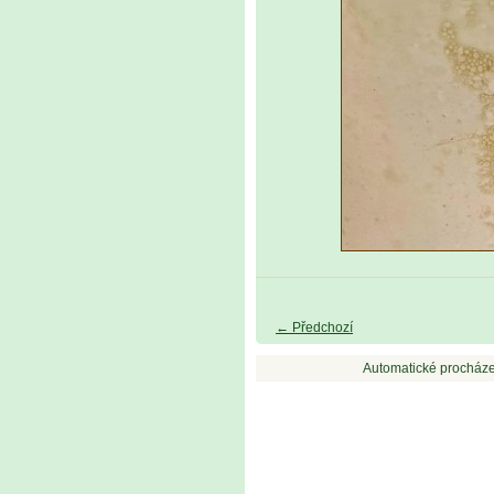
← Předchozí
Automatické procháze