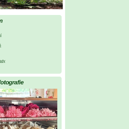
m
í
ě
lady
fotografie