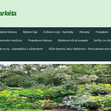
arkéta
ylinné tinktury
Bylinné čaje
Květové vody - hydroláty
Recepty
Fotoalbum
omezeném množství
Propolisová tinktura
Bylinková sůl do koupele
Svíčky ze vče
 na rty - pampeliška s tužebníkem
Růže éterický olej z Bulharska - Rosa damascena 