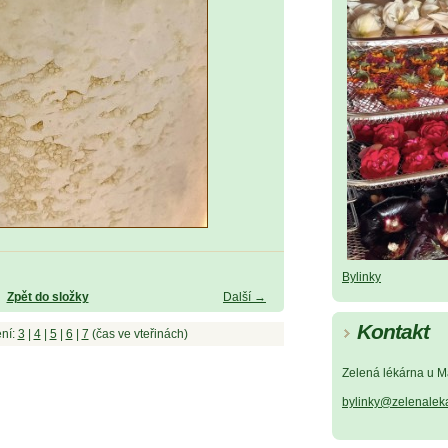
Bylinky
Zpět do složky
Další →
Kontakt
ní:
3
|
4
|
5
|
6
|
7
(čas ve vteřinách)
Zelená lékárna u M
bylinky@zelenalek