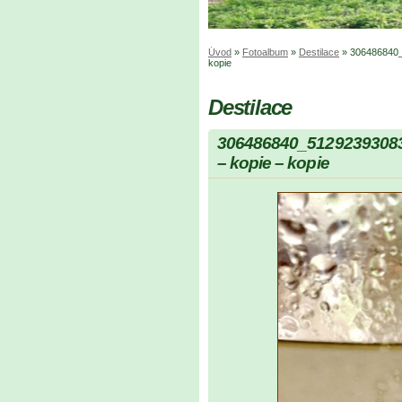
Úvod
»
Fotoalbum
»
Destilace
»
306486840_
kopie
Destilace
306486840_5129239308
– kopie – kopie