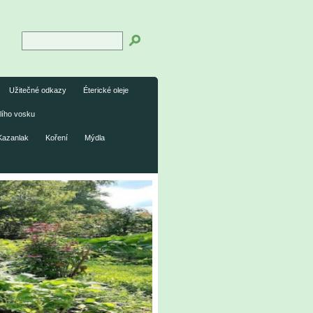
Užitečné odkazy
Éterické oleje
lího vosku
Kazanlak
Koření
Mýdla