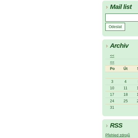
Mail list
Archiv
<<
<<
Po
Út
3
4
10
11
17
18
24
25
31
RSS
Přehled zdrojů