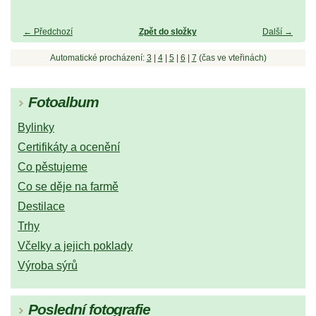
← Předchozí
Zpět do složky
Další →
Automatické procházení:
3
|
4
|
5
|
6
|
7
(čas ve vteřinách)
Fotoalbum
Bylinky
Certifikáty a ocenění
Co pěstujeme
Co se děje na farmě
Destilace
Trhy
Včelky a jejich poklady
Výroba sýrů
Poslední fotografie