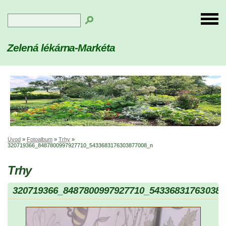
Zelená lékárna-Markéta
Úvod
»
Fotoalbum
»
Trhy
»
320719366_8487800997927710_5433683176303877008_n
Trhy
320719366_8487800997927710_543368317630387