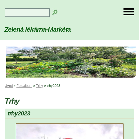
Zelená lékárna-Markéta
Úvod
»
Fotoalbum
»
Trhy
»
trhy2023
Trhy
trhy2023