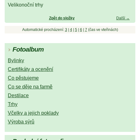
Velikonoční trhy
Zpět do složky
Další →
Automatické procházení:
3
|
4
|
5
|
6
|
7
(čas ve vteřinách)
Fotoalbum
Bylinky
Certifikáty a ocenění
Co pěstujeme
Co se děje na farmě
Destilace
Trhy
Včelky a jejich poklady
Výroba sýrů