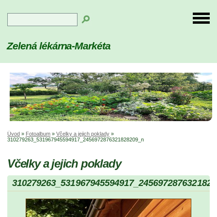
Zelená lékárna-Markéta
Úvod
»
Fotoalbum
»
Včelky a jejich poklady
»
310279263_531967945594917_2456972876321828209_n
Včelky a jejich poklady
310279263_531967945594917_2456972876321828