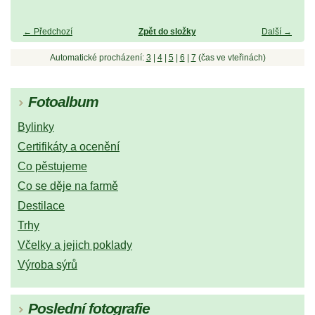
← Předchozí
Zpět do složky
Další →
Automatické procházení:
3
|
4
|
5
|
6
|
7
(čas ve vteřinách)
Fotoalbum
Bylinky
Certifikáty a ocenění
Co pěstujeme
Co se děje na farmě
Destilace
Trhy
Včelky a jejich poklady
Výroba sýrů
Poslední fotografie