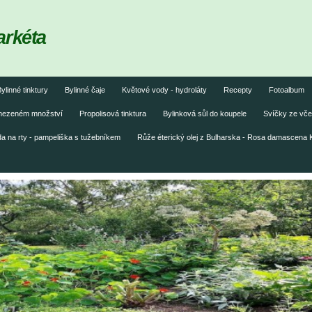
arkéta
ylinné tinktury
Bylinné čaje
Květové vody - hydroláty
Recepty
Fotoalbum
omezeném množství
Propolisová tinktura
Bylinková sůl do koupele
Svíčky ze vče
 na rty - pampeliška s tužebníkem
Růže éterický olej z Bulharska - Rosa damascena 