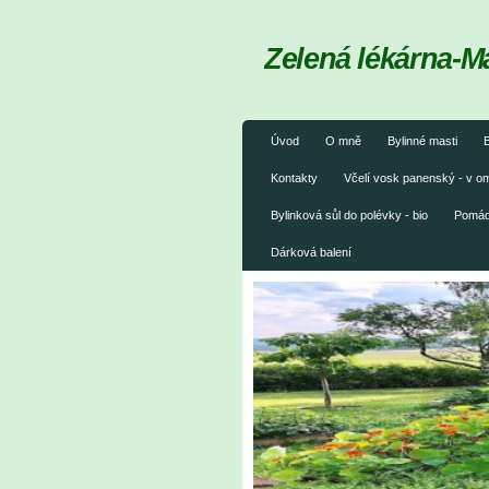
Zelená lékárna-M
Úvod
O mně
Bylinné masti
B
Kontakty
Včelí vosk panenský - v 
Bylinková sůl do polévky - bio
Pomáda
Dárková balení