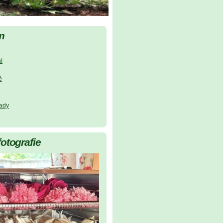
m
í
ě
lady
fotografie