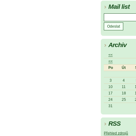
Mail list
Archiv
<<
<<
Po
Út
3
4
10
11
17
18
24
25
31
RSS
Přehled zdrojů