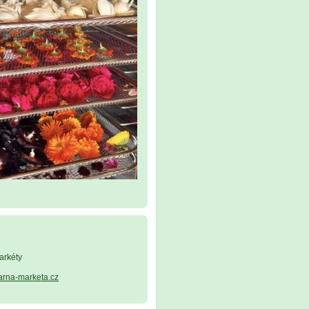
arkéty
arna-marketa.cz