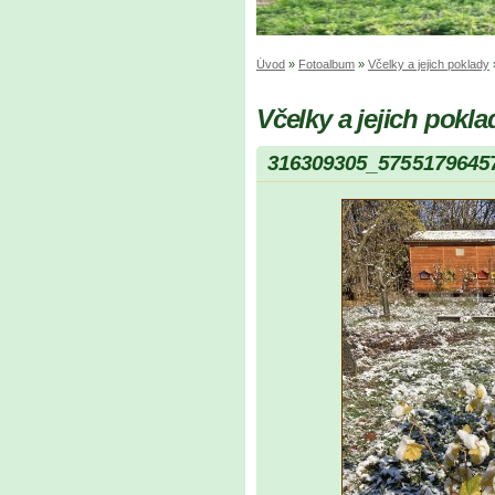
Úvod
»
Fotoalbum
»
Včelky a jejich poklady
Včelky a jejich pokla
316309305_5755179645