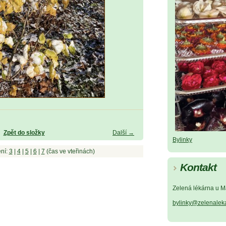
Zpět do složky
Další →
Bylinky
ní:
3
|
4
|
5
|
6
|
7
(čas ve vteřinách)
Kontakt
Zelená lékárna u M
bylinky@zelenalek