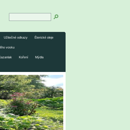
Užitečné odkazy
Éterické oleje
lího vosku
Kazanlak
Koření
Mýdla