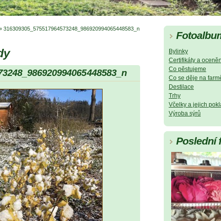
»
316309305_575517964573248_986920994065448583_n
Fotoalbu
dy
Bylinky
Certifikáty a oceněn
Co pěstujeme
73248_986920994065448583_n
Co se děje na farm
Destilace
Trhy
Včelky a jejich pok
Výroba sýrů
Poslední 