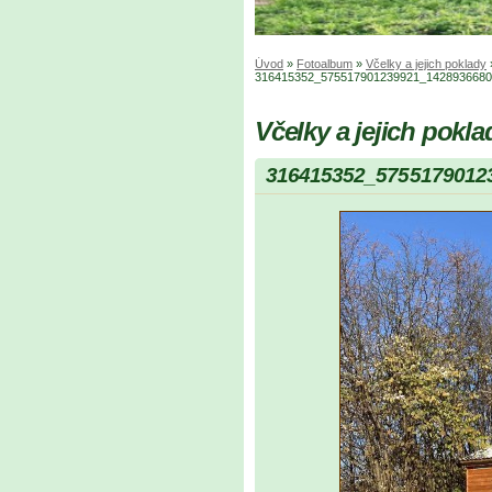
Úvod
»
Fotoalbum
»
Včelky a jejich poklady
316415352_575517901239921_1428936680
Včelky a jejich pokla
316415352_5755179012