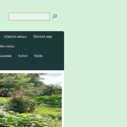
Užitečné odkazy
Éterické oleje
lího vosku
Kazanlak
Koření
Mýdla