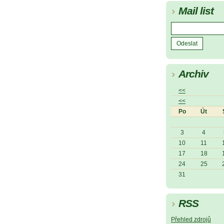
Mail list
Archiv
<<
<<
Po
Út
3
4
10
11
17
18
24
25
31
RSS
Přehled zdrojů