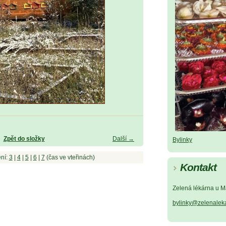
Zpět do složky
Další →
Bylinky
ní:
3
|
4
|
5
|
6
|
7
(čas ve vteřinách)
Kontakt
Zelená lékárna u M
bylinky@zelenalek