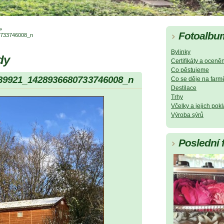
»
Fotoalbu
733746008_n
Bylinky
dy
Certifikáty a oceněn
Co pěstujeme
39921_1428936680733746008_n
Co se děje na farm
Destilace
Trhy
Včelky a jejich pok
Výroba sýrů
Poslední 