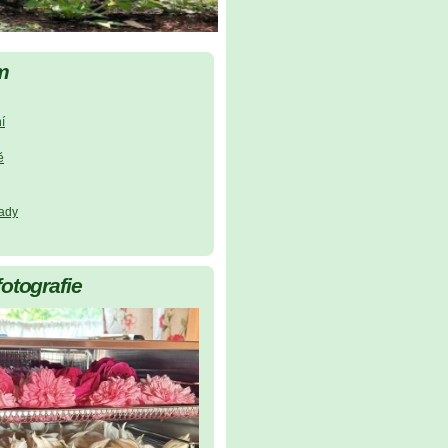
m
í
ě
lady
fotografie