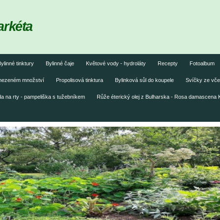
arkéta
ylinné tinktury
Bylinné čaje
Květové vody - hydroláty
Recepty
Fotoalbum
omezeném množství
Propolisová tinktura
Bylinková sůl do koupele
Svíčky ze vče
 na rty - pampeliška s tužebníkem
Růže éterický olej z Bulharska - Rosa damascena 