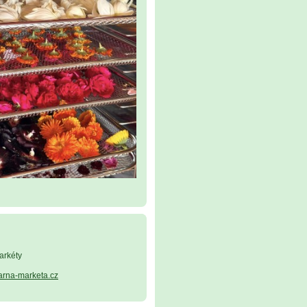
arkéty
arna-marketa.cz