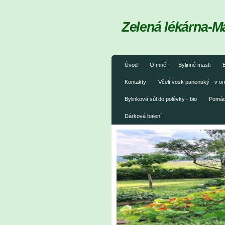
Zelená lékárna-M
Úvod
O mně
Bylinné masti
B
Kontakty
Včelí vosk panenský - v 
Bylinková sůl do polévky - bio
Pomáda
Dárková balení