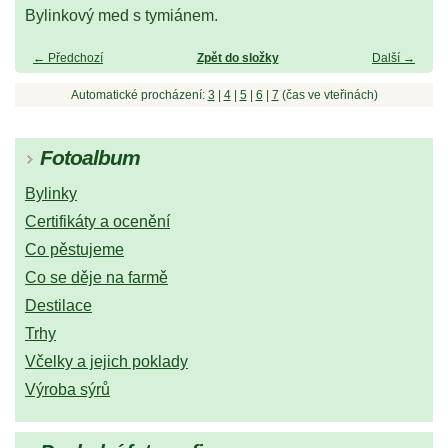
Bylinkový med s tymiánem.
← Předchozí
Zpět do složky
Další →
Automatické procházení:
3
|
4
|
5
|
6
|
7
(čas ve vteřinách)
Fotoalbum
Bylinky
Certifikáty a ocenění
Co pěstujeme
Co se děje na farmě
Destilace
Trhy
Včelky a jejich poklady
Výroba sýrů