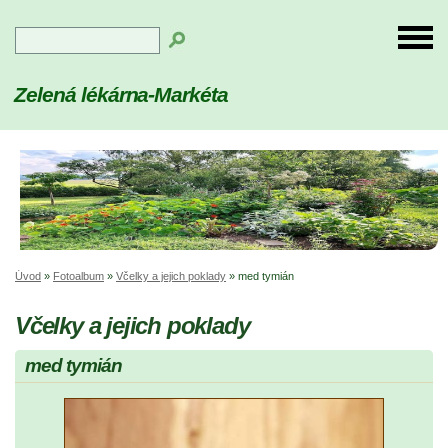
Zelená lékárna-Markéta
Úvod
»
Fotoalbum
»
Včelky a jejich poklady
»
med tymián
Včelky a jejich poklady
med tymián