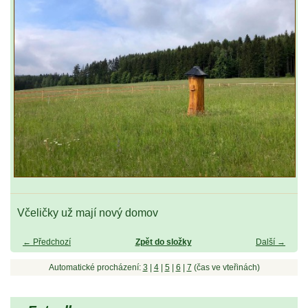
Včeličky už mají nový domov
← Předchozí
Zpět do složky
Další →
Automatické procházení:
3
|
4
|
5
|
6
|
7
(čas ve vteřinách)