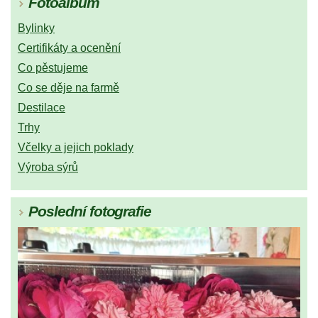
Fotoalbum
Bylinky
Certifikáty a ocenění
Co pěstujeme
Co se děje na farmě
Destilace
Trhy
Včelky a jejich poklady
Výroba sýrů
Poslední fotografie