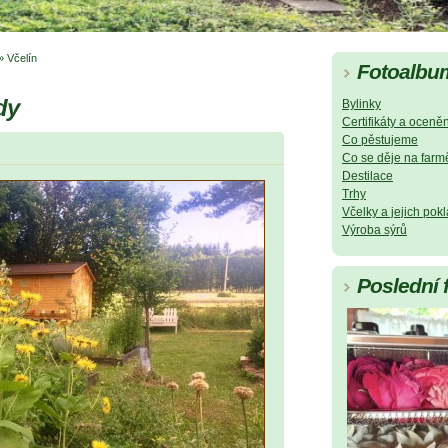
»
Včelín
Fotoalbu
dy
Bylinky
Certifikáty a oceněn
Co pěstujeme
Co se děje na farm
Destilace
Trhy
Včelky a jejich pok
Výroba sýrů
Poslední 