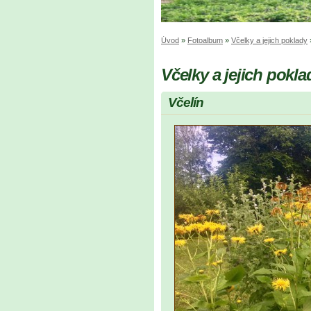
Úvod
»
Fotoalbum
»
Včelky a jejich poklady
Včelky a jejich pokla
Včelín