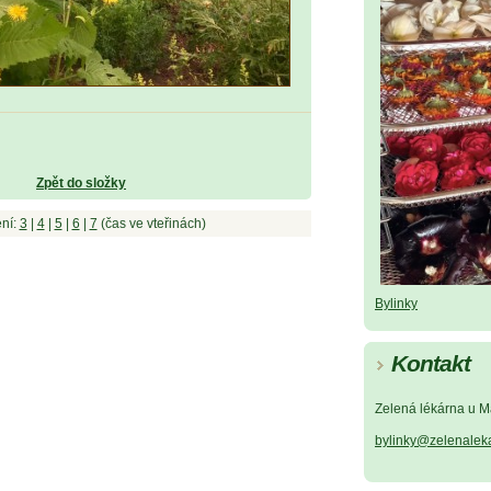
Zpět do složky
ní:
3
|
4
|
5
|
6
|
7
(čas ve vteřinách)
Bylinky
Kontakt
Zelená lékárna u M
bylinky@zelenalek