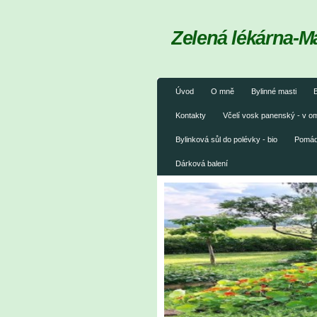
Zelená lékárna-M
Úvod
O mně
Bylinné masti
B
Kontakty
Včelí vosk panenský - v 
Bylinková sůl do polévky - bio
Pomáda
Dárková balení