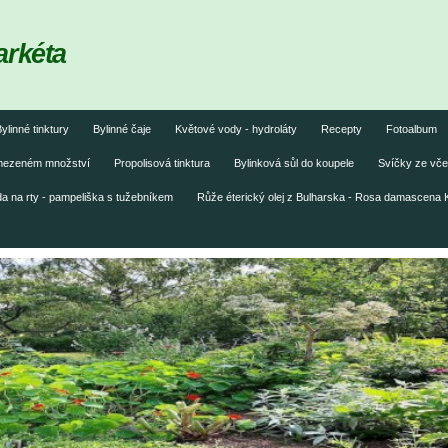
arkéta
ylinné tinktury
Bylinné čaje
Květové vody - hydroláty
Recepty
Fotoalbum
omezeném množství
Propolisová tinktura
Bylinková sůl do koupele
Svíčky ze vče
 na rty - pampeliška s tužebníkem
Růže éterický olej z Bulharska - Rosa damascena 