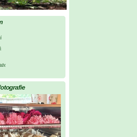
m
í
ě
lady
fotografie