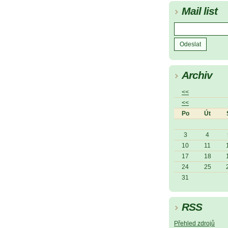
Mail list
Archiv
<<
<<
Po
Út
3
4
10
11
17
18
24
25
31
RSS
Přehled zdrojů