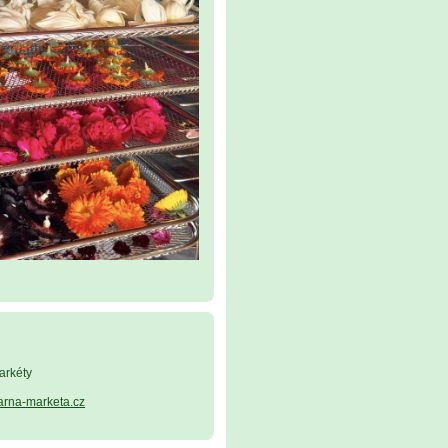
arkéty
arna-marketa.cz