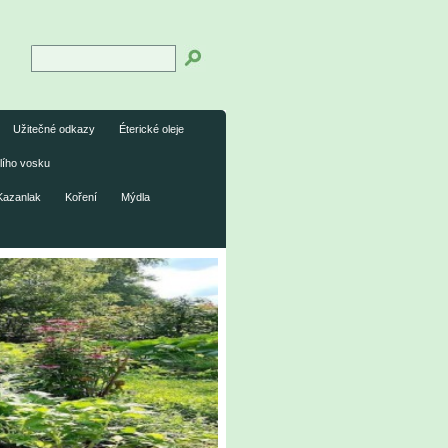
Užitečné odkazy
Éterické oleje
lího vosku
Kazanlak
Koření
Mýdla