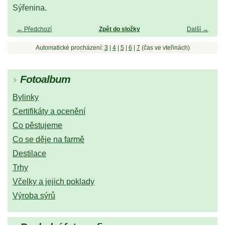
Sýřenina.
← Předchozí
Zpět do složky
Další →
Automatické procházení:
3
|
4
|
5
|
6
|
7
(čas ve vteřinách)
Fotoalbum
Bylinky
Certifikáty a ocenění
Co pěstujeme
Co se děje na farmě
Destilace
Trhy
Včelky a jejich poklady
Výroba sýrů