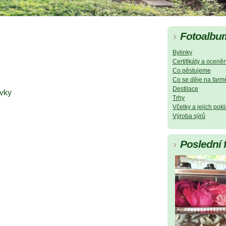
Fotoalbu
Bylinky
Certifikáty a oceněn
Co pěstujeme
Co se děje na farm
Destilace
vky
Trhy
Včelky a jejich pok
Výroba sýrů
Poslední 