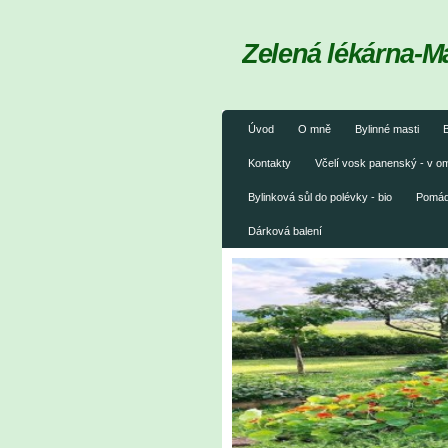
Zelená lékárna-M
Úvod
O mně
Bylinné masti
B
Kontakty
Včelí vosk panenský - v 
Bylinková sůl do polévky - bio
Pomáda
Dárková balení