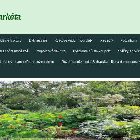
arkéta
ylinné tinktury
Bylinné čaje
Květové vody - hydroláty
Recepty
Fotoalbum
omezeném množství
Propolisová tinktura
Bylinková sůl do koupele
Svíčky ze vče
 na rty - pampeliška s tužebníkem
Růže éterický olej z Bulharska - Rosa damascena 