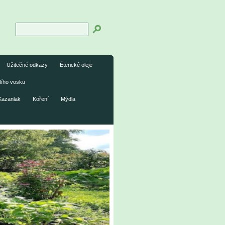
Užitečné odkazy
Éterické oleje
lího vosku
Kazanlak
Koření
Mýdla