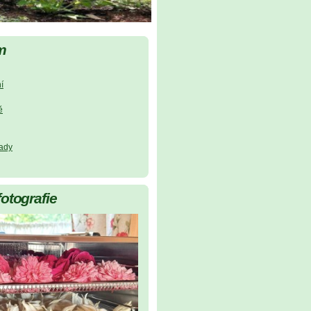
m
í
ě
lady
fotografie