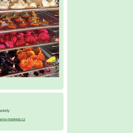
arkéty
arna-marketa.cz