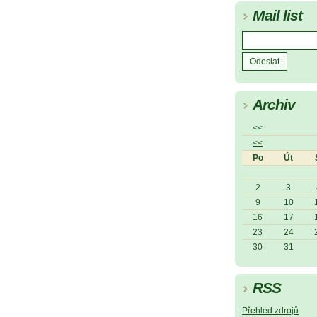
Mail list
Archiv
<<
<<
Po
Út
2
3
9
10
16
17
23
24
30
31
RSS
Přehled zdrojů